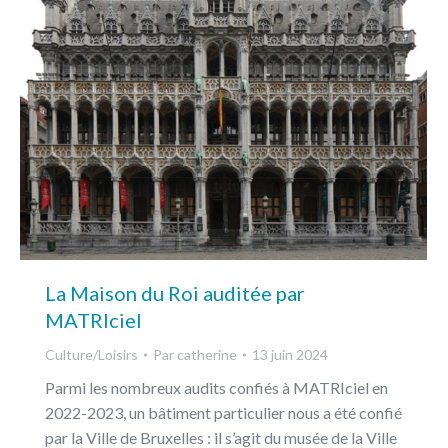
La Maison du Roi auditée par
MATRIciel
Culture/Loisirs
Par
catherine
13 juin 2024
Parmi les nombreux audits confiés à MATRIciel en
2022-2023, un bâtiment particulier nous a été confié
par la Ville de Bruxelles : il s’agit du musée de la Ville