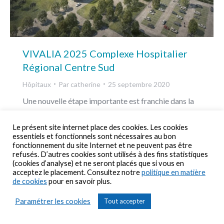
VIVALIA 2025 Complexe Hospitalier
Régional Centre Sud
Hôpitaux
Par
catherine
25 septembre 2020
Une nouvelle étape importante est franchie dans la
concrétisation du nouveau Centre Hospitalier
Régional Centre Sud de VIVALIA en province de
Le présent site internet place des cookies. Les cookies
essentiels et fonctionnels sont nécessaires au bon
Luxembourg. L’avant-projet détaillé de ce nouvel
fonctionnement du site Internet et ne peuvent pas être
hôpital, qui comptera environ 90.000 m² bâtis sur un
refusés. D’autres cookies sont utilisés à des fins statistiques
site de 46 ha, pour une capacité de 660 lits
(cookies d’analyse) et ne seront placés que si vous en
acceptez le placement. Consultez notre
politique en matière
extensible à 720 lits si nécessaire, est déposé et…
de cookies
pour en savoir plus.
Paramétrer les cookies
Tout accepter