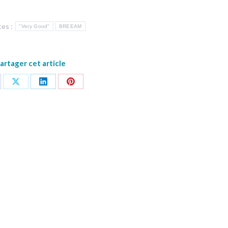
tes :
"Very Good"
BREEAM
artager cet article
tager
Partager
Partager
Partager
sur
sur
sur
cebook
X
LinkedIn
Pinterest