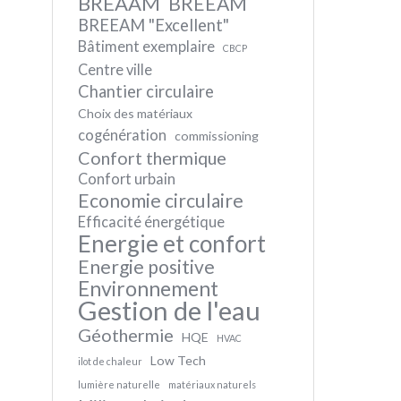
BREAAM
BREEAM
BREEAM "Excellent"
Bâtiment exemplaire
CBCP
Centre ville
Chantier circulaire
Choix des matériaux
cogénération
commissioning
Confort thermique
Confort urbain
Economie circulaire
Efficacité énergétique
Energie et confort
Energie positive
Environnement
Gestion de l'eau
Géothermie
HQE
HVAC
Low Tech
ilot de chaleur
lumière naturelle
matériaux naturels