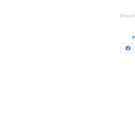
Étiquet
P
Par
sur
Fa