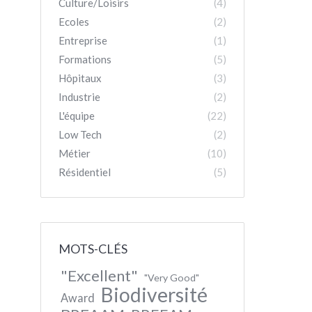
Culture/Loisirs
(4)
Ecoles
(2)
Entreprise
(1)
Formations
(5)
Hôpitaux
(3)
Industrie
(2)
L'équipe
(22)
Low Tech
(2)
Métier
(10)
Résidentiel
(5)
MOTS-CLÉS
"Excellent"
"Very Good"
Biodiversité
Award