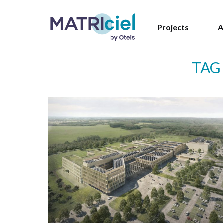
Projects
A
TAG