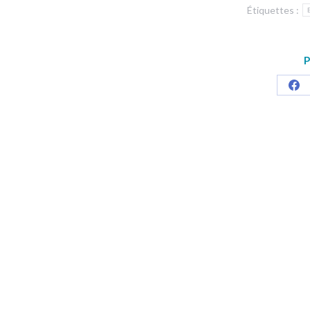
Étiquettes :
P
Par
sur
Fa