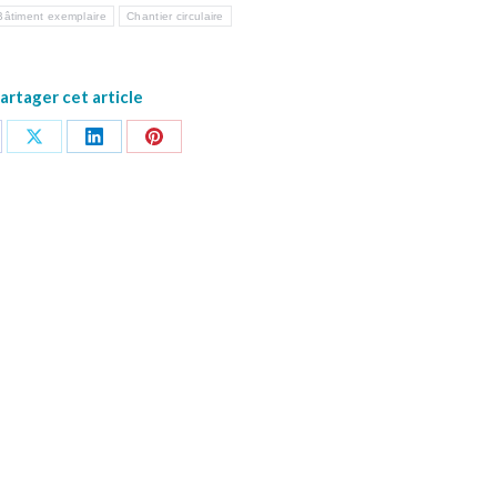
Bâtiment exemplaire
Chantier circulaire
artager cet article
tager
Partager
Partager
Partager
sur
sur
sur
cebook
X
LinkedIn
Pinterest