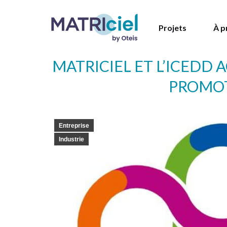
Projets
À p
MATRI
CIEL
ET L’ICEDD
PROMOT
Entreprise
Industrie