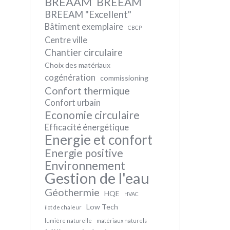
BREAAM
BREEAM
BREEAM "Excellent"
Bâtiment exemplaire
CBCP
Centre ville
Chantier circulaire
Choix des matériaux
cogénération
commissioning
Confort thermique
Confort urbain
Economie circulaire
Efficacité énergétique
Energie et confort
Energie positive
Environnement
Gestion de l'eau
Géothermie
HQE
HVAC
Low Tech
ilot de chaleur
lumière naturelle
matériaux naturels