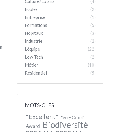
Culture/Loisirs
(4)
Ecoles
(2)
Entreprise
(1)
Formations
(5)
Hôpitaux
(3)
Industrie
(2)
en
L'équipe
(22)
Low Tech
(2)
Métier
(10)
Résidentiel
(5)
MOTS-CLÉS
"Excellent"
"Very Good"
Biodiversité
Award