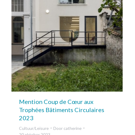
Mention Coup de Cœur aux
Trophées Bâtiments Circulaires
2023
Cultuur/Leisure
Door
catherine
20 oktober 2023