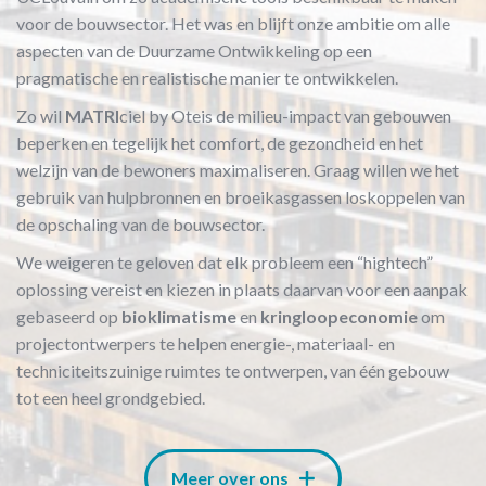
voor de bouwsector. Het was en blijft onze ambitie om alle
aspecten van de Duurzame Ontwikkeling op een
pragmatische en realistische manier te ontwikkelen.
Zo wil
MATRI
ciel by Oteis de milieu-impact van gebouwen
beperken en tegelijk het comfort, de gezondheid en het
welzijn van de bewoners maximaliseren. Graag willen we het
gebruik van hulpbronnen en broeikasgassen loskoppelen van
de opschaling van de bouwsector.
We weigeren te geloven dat elk probleem een “hightech”
oplossing vereist en kiezen in plaats daarvan voor een aanpak
gebaseerd op
bioklimatisme
en
kringloopeconomie
om
projectontwerpers te helpen energie-, materiaal- en
techniciteitszuinige ruimtes te ontwerpen, van één gebouw
tot een heel grondgebied.
Meer over ons