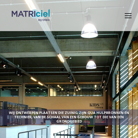
WIJ ONTWERPEN PLAATSEN DIE ZUINIG ZIJN QUA HULPBRONNEN EN
TECHNIEK, VAN DE SCHAAL VAN EEN GEBOUW TOT DIE VAN EEN
GRONDGEBIED