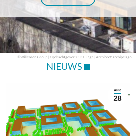
©Willemen Group | Opdrachtgever: CHU Liège | Architect: archipelago
NIEUWS
APR
28