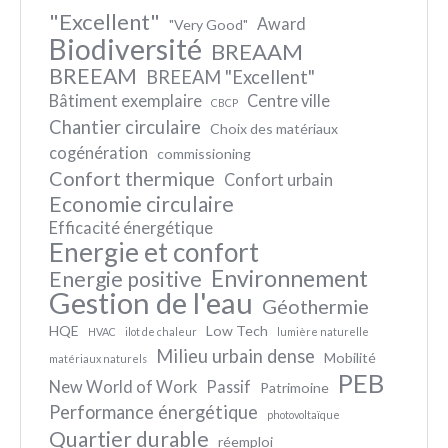
"Excellent"
Award
"Very Good"
Biodiversité
BREAAM
BREEAM
BREEAM "Excellent"
Bâtiment exemplaire
Centre ville
CBCP
Chantier circulaire
Choix des matériaux
cogénération
commissioning
Confort thermique
Confort urbain
Economie circulaire
Efficacité énergétique
Energie et confort
Environnement
Energie positive
Gestion de l'eau
Géothermie
HQE
Low Tech
HVAC
ilot de chaleur
lumière naturelle
Milieu urbain dense
Mobilité
matériaux naturels
PEB
New World of Work
Passif
Patrimoine
Performance énergétique
photovoltaïque
Quartier durable
réemploi