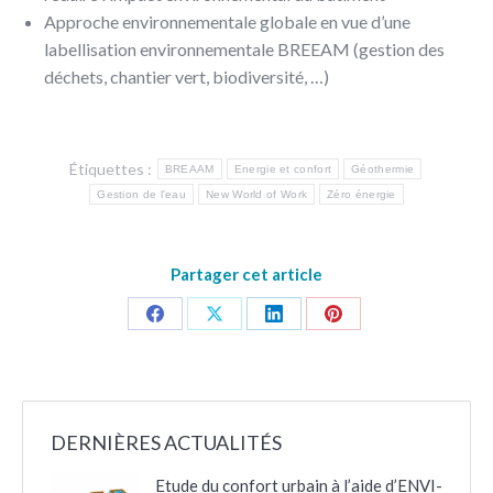
Approche environnementale globale en vue d’une
labellisation environnementale BREEAM (gestion des
déchets, chantier vert, biodiversité, …)
Étiquettes :
BREAAM
Energie et confort
Géothermie
Gestion de l'eau
New World of Work
Zéro énergie
Partager cet article
Partager
Partager
Partager
Partager
sur
sur
sur
sur
Facebook
X
LinkedIn
Pinterest
DERNIÈRES ACTUALITÉS
Etude du confort urbain à l’aide d’ENVI-