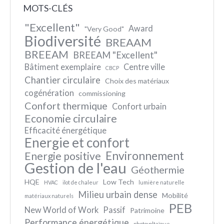
MOTS-CLÉS
"Excellent"
Award
"Very Good"
Biodiversité
BREAAM
BREEAM
BREEAM "Excellent"
Bâtiment exemplaire
Centre ville
CBCP
Chantier circulaire
Choix des matériaux
cogénération
commissioning
Confort thermique
Confort urbain
Economie circulaire
Efficacité énergétique
Energie et confort
Environnement
Energie positive
Gestion de l'eau
Géothermie
HQE
Low Tech
HVAC
ilot de chaleur
lumière naturelle
Milieu urbain dense
Mobilité
matériaux naturels
PEB
New World of Work
Passif
Patrimoine
Performance énergétique
photovoltaïque