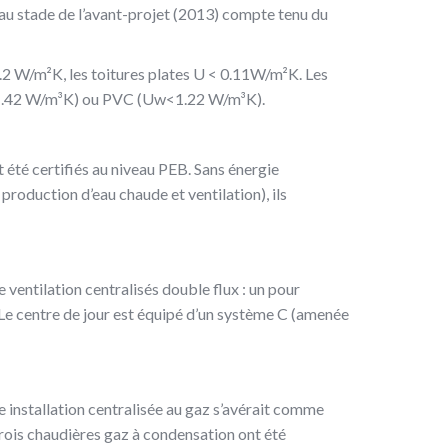
au stade de l’avant-projet (2013) compte tenu du
.2 W/m²K, les toitures plates U < 0.11W/m²K. Les
w<1.42 W/m³K) ou PVC (Uw<1.22 W/m³K).
été certifiés au niveau PEB. Sans énergie
production d’eau chaude et ventilation), ils
e ventilation centralisés double flux : un pour
Le centre de jour est équipé d’un système C (amenée
ne installation centralisée au gaz s’avérait comme
 Trois chaudières gaz à condensation ont été