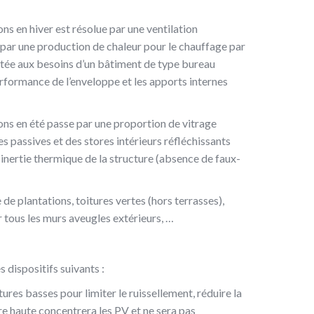
ns en hiver est résolue par une ventilation
 par une production de chaleur pour le chauffage par
ptée aux besoins d’un bâtiment de type bureau
erformance de l’enveloppe et les apports internes
ons en été passe par une proportion de vitrage
s passives et des stores intérieurs réfléchissants
 inertie thermique de la structure (absence de faux-
e de plantations, toitures vertes (hors terrasses),
r tous les murs aveugles extérieurs, …
es dispositifs suivants :
ures basses pour limiter le ruissellement, réduire la
ure haute concentrera les PV et ne sera pas