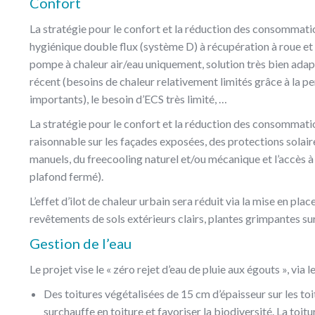
Confort
La stratégie pour le confort et la réduction des consommatio
hygiénique double flux (système D) à récupération à roue et
pompe à chaleur air/eau uniquement, solution très bien ada
récent (besoins de chaleur relativement limités grâce à la p
importants), le besoin d’ECS très limité, …
La stratégie pour le confort et la réduction des consommati
raisonnable sur les façades exposées, des protections solaire
manuels, du freecooling naturel et/ou mécanique et l’accès à
plafond fermé).
L’effet d’ilot de chaleur urbain sera réduit via la mise en plac
revêtements de sols extérieurs clairs, plantes grimpantes su
Gestion de l’eau
Le projet vise le « zéro rejet d’eau de pluie aux égouts », via l
Des toitures végétalisées de 15 cm d’épaisseur sur les toit
surchauffe en toiture et favoriser la biodiversité. La toit