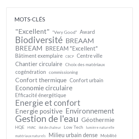
MOTS-CLÉS
"Excellent"
Award
"Very Good"
Biodiversité
BREAAM
BREEAM
BREEAM "Excellent"
Bâtiment exemplaire
Centre ville
CBCP
Chantier circulaire
Choix des matériaux
cogénération
commissioning
Confort thermique
Confort urbain
Economie circulaire
Efficacité énergétique
Energie et confort
Environnement
Energie positive
Gestion de l'eau
Géothermie
HQE
Low Tech
HVAC
ilot de chaleur
lumière naturelle
Milieu urbain dense
Mobilité
matériaux naturels