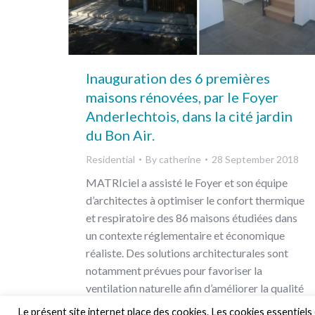
Inauguration des 6 premières
maisons rénovées, par le Foyer
Anderlechtois, dans la cité jardin
du Bon Air.
Residential
By
catherine
28 September 2018
MATRIciel a assisté le Foyer et son équipe
d’architectes à optimiser le confort thermique
et respiratoire des 86 maisons étudiées dans
un contexte réglementaire et économique
réaliste. Des solutions architecturales sont
notamment prévues pour favoriser la
ventilation naturelle afin d’améliorer la qualité
de l’air et d’éviter la surchauffe.
Le présent site internet place des cookies. Les cookies essentiel