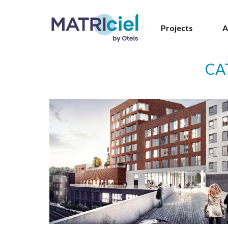
Projects
A
CA