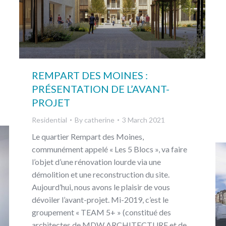
REMPART DES MOINES :
PRÉSENTATION DE L’AVANT-
PROJET
Residential
By
catherine
3 March 2021
Le quartier Rempart des Moines,
communément appelé « Les 5 Blocs », va faire
l’objet d’une rénovation lourde via une
démolition et une reconstruction du site.
Aujourd’hui, nous avons le plaisir de vous
dévoiler l’avant-projet. Mi-2019, c’est le
groupement « TEAM 5+ » (constitué des
architectes de MDW ARCHITECTURE et de