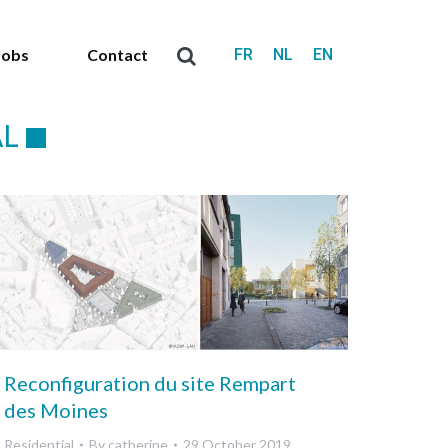
FR
NL
EN
Jobs
Contact
Search:
AL
Reconfiguration du site Rempart
des Moines
Residential
By
catherine
29 October 2019