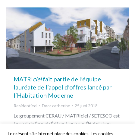
MATRI
ciel
fait partie de l’équipe
lauréate de l’appel d’offres lancé par
l’Habitation Moderne
Residentieel
Door
catherine
25 juni 2018
Le groupement CERAU / MATRIciel / SETESCO est
lauréat de l’appel d’offres lancé par l’Habitation
Moderne pour la construction de 37 logements
Le présent site internet place des cookies. Les cookies