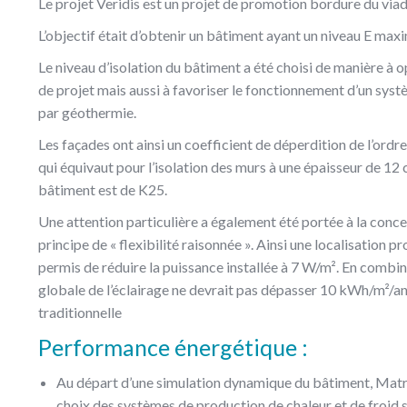
Le projet Veridis est un projet de promotion bordure du vi
L’objectif était d’obtenir un bâtiment ayant un niveau E maxim
Le niveau d’isolation du bâtiment a été choisi de manière à o
de projet mais aussi à favoriser le fonctionnement d’un sys
par géothermie.
Les façades ont ainsi un coefficient de déperdition de l’ord
qui équivaut pour l’isolation des murs à une épaisseur de 12 
bâtiment est de K25.
Une attention particulière a également été portée à la concept
principe de « flexibilité raisonnée ». Ainsi une localisation p
permis de réduire la puissance installée à 7 W/m². En combi
globale de l’éclairage ne devrait pas dépasser 10 kWh/m²/an,
traditionnelle
Performance énergétique :
Au départ d’une simulation dynamique du bâtiment, Matrici
choix des systèmes de production de chaleur et de froid 