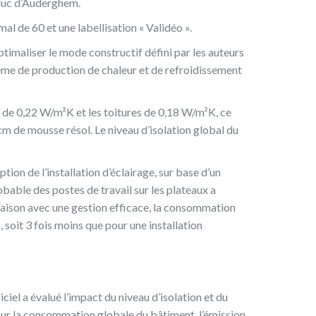
aduc d’Auderghem.
al de 60 et une labellisation « Validéo ».
ptimaliser le mode constructif défini par les auteurs
tème de production de chaleur et de refroidissement
re de 0,22 W/m²K et les toitures de 0,18 W/m²K, ce
cm de mousse résol. Le niveau d’isolation global du
ion de l’installation d’éclairage, sur base d’un
robable des postes de travail sur les plateaux a
naison avec une gestion efficace, la consommation
 soit 3 fois moins que pour une installation
el a évalué l’impact du niveau d’isolation et du
sur la consommation globale du bâtiment, l’émission