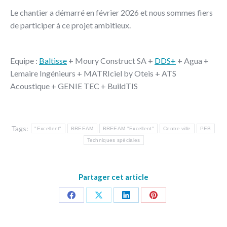
Le chantier a démarré en février 2026 et nous sommes fiers
de participer à ce projet ambitieux.
Equipe :
Baltisse
+ Moury Construct SA +
DDS+
+ Agua +
Lemaire Ingénieurs + MATRIciel by Oteis + ATS
Acoustique + GENIE TEC + BuildTIS
Tags:
"Excellent"
BREEAM
BREEAM "Excellent"
Centre ville
PEB
Techniques spéciales
Partager cet article
Share
Share
Share
Share
on
on
on
on