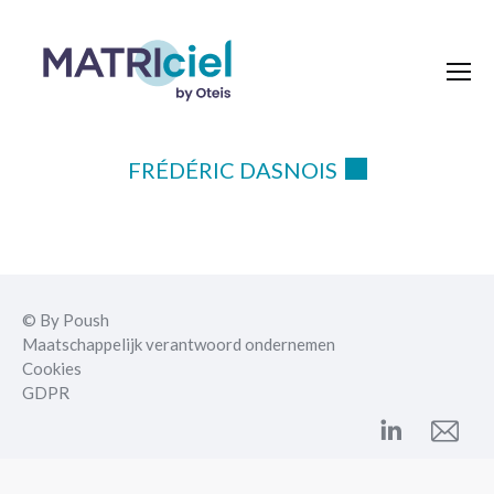
FRÉDÉRIC DASNOIS
© By Poush
Maatschappelijk verantwoord ondernemen
Cookies
GDPR
Vind ons op:
Linkedin
Mail
page
page