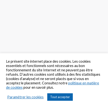
opens
opens
in
in
new
new
window
windo
Le présent site internet place des cookies. Les cookies
essentiels et fonctionnels sont nécessaires au bon
fonctionnement du site Internet et ne peuvent pas être
refusés. D’autres cookies sont utilisés à des fins statistiques
(cookies d’analyse) et ne seront placés que si vous en
acceptez le placement. Consultez notre
politique en matière
de cookies
pour en savoir plus.
Paramétrer les cookies
Tout accepter