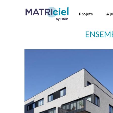
Projets
À p
ENSEMB