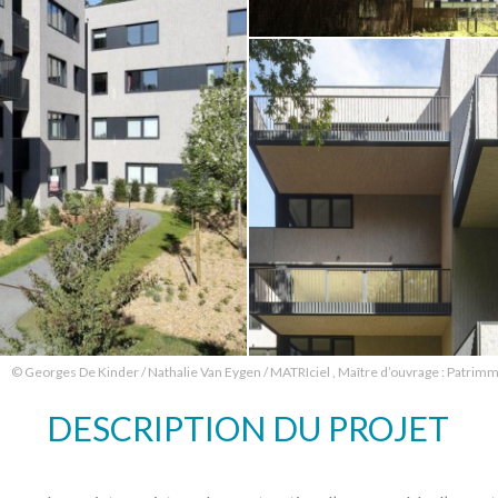
© Georges De Kinder / Nathalie Van Eygen / MATRIciel , Maître d’ouvrage : Patrimm
DESCRIPTION DU PROJET