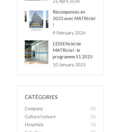
21 April 2026
Récompenses en
2025 avec MATRIciel
!
9 February 2026
L’ESSENciel de
MATRIciel : le
programme S1 2025
10 January 2025
CATÉGORIES
Company
(0)
Culture/Leisure
(4)
Hospitals
(3)