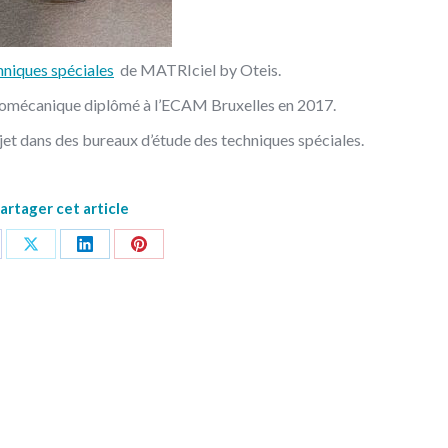
hniques spéciales
de MATRIciel by Oteis.
ctromécanique diplômé à l’ECAM Bruxelles en 2017.
jet dans des bureaux d’étude des techniques spéciales.
artager cet article
re
Share
Share
Share
on
on
on
cebook
X
LinkedIn
Pinterest