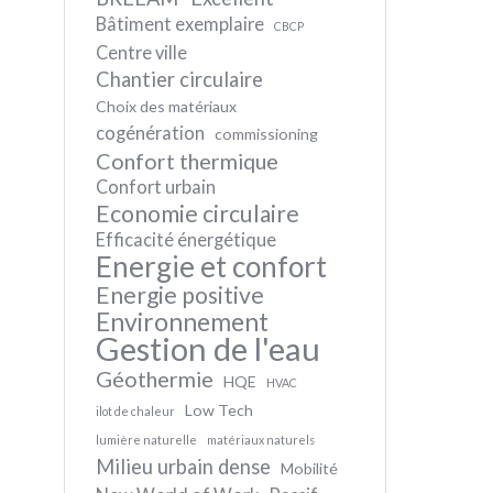
Bâtiment exemplaire
CBCP
Centre ville
Chantier circulaire
Choix des matériaux
cogénération
commissioning
Confort thermique
Confort urbain
Economie circulaire
Efficacité énergétique
Energie et confort
Energie positive
Environnement
Gestion de l'eau
Géothermie
HQE
HVAC
Low Tech
ilot de chaleur
lumière naturelle
matériaux naturels
Milieu urbain dense
Mobilité