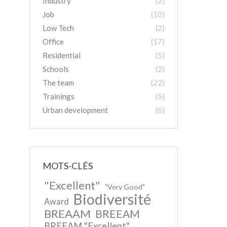
Industry
(2)
Job
(10)
Low Tech
(2)
Office
(17)
Residential
(5)
Schools
(2)
The team
(22)
Trainings
(5)
Urban development
(6)
MOTS-CLÉS
"Excellent"
"Very Good"
Biodiversité
Award
BREAAM
BREEAM
BREEAM "Excellent"