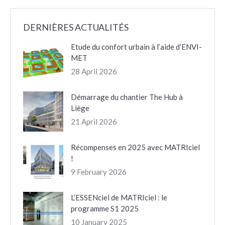
Facebook
X
LinkedIn
Pinterest
DERNIÈRES ACTUALITÉS
Etude du confort urbain à l’aide d’ENVI-
MET
28 April 2026
Démarrage du chantier The Hub à
Liège
21 April 2026
Récompenses en 2025 avec MATRIciel
!
9 February 2026
L’ESSENciel de MATRIciel : le
programme S1 2025
10 January 2025