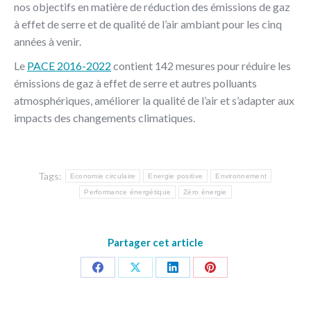
nos objectifs en matière de réduction des émissions de gaz
à effet de serre et de qualité de l’air ambiant pour les cinq
années à venir.
Le
PACE 2016-2022
contient 142 mesures pour réduire les
émissions de gaz à effet de serre et autres polluants
atmosphériques, améliorer la qualité de l’air et s’adapter aux
impacts des changements climatiques.
Tags:
Economie circulaire
Energie positive
Environnement
Performance énergétique
Zéro énergie
Partager cet article
Share
Share
Share
Share
on
on
on
on