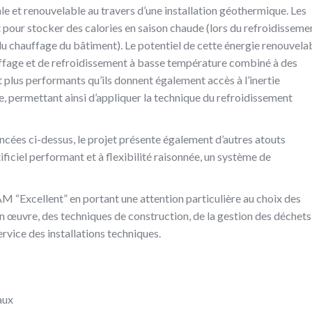
ale et renouvelable au travers d’une installation géothermique. Les
t pour stocker des calories en saison chaude (lors du refroidisseme
 du chauffage du bâtiment). Le potentiel de cette énergie renouvela
ffage et de refroidissement à basse température combiné à des
t plus performants qu’ils donnent également accès à l’inertie
e, permettant ainsi d’appliquer la technique du refroidissement
ées ci-dessus, le projet présente également d’autres atouts
ficiel performant et à flexibilité raisonnée, un système de
 “Excellent” en portant une attention particulière au choix des
 œuvre, des techniques de construction, de la gestion des déchets
ervice des installations techniques.
aux