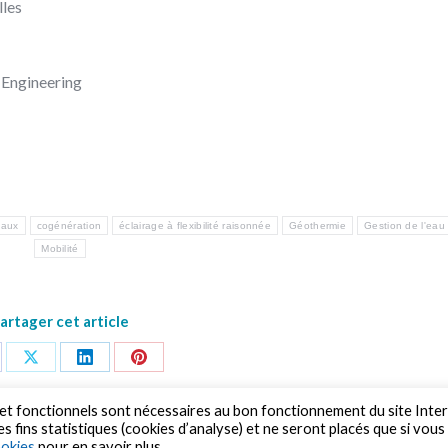
lles
Engineering
iaux
cogénération
éclairage à flexibilité raisonnée
Géothermie
Gestion de l'eau
Mobilité
artager cet article
re
Share
Share
Share
on
on
on
s et fonctionnels sont nécessaires au bon fonctionnement du site Inte
s fins statistiques (cookies d’analyse) et ne seront placés que si vous
cebook
X
LinkedIn
Pinterest
ookies
pour en savoir plus.