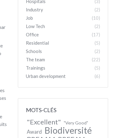
Hospitals
(3)
Industry
(2)
Job
(10)
Low Tech
(2)
par
Office
(17)
Residential
(5)
te
Schools
(2)
o
The team
(22)
Trainings
(5)
Urban development
(6)
Des
ses
MOTS-CLÉS
re
"Excellent"
"Very Good"
uits
Biodiversité
Award