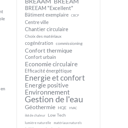
BREAAM
BREEAM
BREEAM "Excellent"
nt
Bâtiment exemplaire
CBCP
ble
Centre ville
Chantier circulaire
Choix des matériaux
cogénération
commissioning
Confort thermique
Confort urbain
Economie circulaire
Efficacité énergétique
Energie et confort
Energie positive
 en
Environnement
Gestion de l'eau
Géothermie
HQE
HVAC
Low Tech
ilot de chaleur
lumière naturelle
matériaux naturels