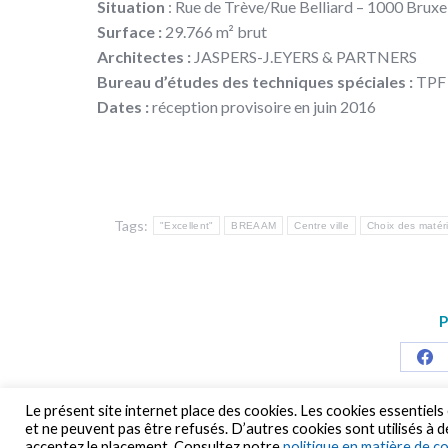
Situation
: Rue de Trève/Rue Belliard – 1000 Bruxe
Surface :
29.766 m² brut
Architectes :
JASPERS-J.EYERS & PARTNERS
Bureau d’études des techniques spéciales :
TPF 
Dates :
réception provisoire en juin 2016
Tags:
"Excellent"
BREAAM
Centre ville
Choix des matér
P
Sha
on
Le présent site internet place des cookies. Les cookies essentiel
et ne peuvent pas être refusés. D’autres cookies sont utilisés à de
Fa
acceptez le placement. Consultez notre
politique en matière de c