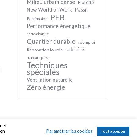
Milieu urbain dense
Mobilité
New World of Work
Passif
PEB
Patrimoine
Performance énergétique
photovoltaïque
Quartier durable
réemploi
sobriété
Rénovation lourde
standard passif
Techniques
spéciales
Ventilation naturelle
Zéro énergie
rnet
 en
Paramétrer les cookies
Tout accepter
Find us on: