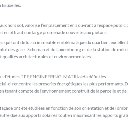
 Bruxelles.
ux hors sol, valorise l’emplacement en s’ouvrant à l’espace public 
 et en offrant une large promenade couverte aux piétons.
s qui font de lui un immeuble emblématique du quartier : excellen
imité des gares Schuman et du Luxembourg et de la station de métr
et qualités architecturales et environnementales.
 bureau d’études TPF ENGINEERING, MATRI
ciel
a défini les
elui-ci rencontre les prescrits énergétiques les plus performants. 
en tenant compte de l’environnement construit de la parcelle et de 
 façade ont été étudiées en fonction de son orientation et de l’omb
hauffe due aux apports solaires tout en maximisant les apports grat