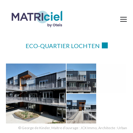
ECO-QUARTIER LOCHTEN
© George de Kinder, Maître d’ouvrage : JCX Immo, Architecte : Urban