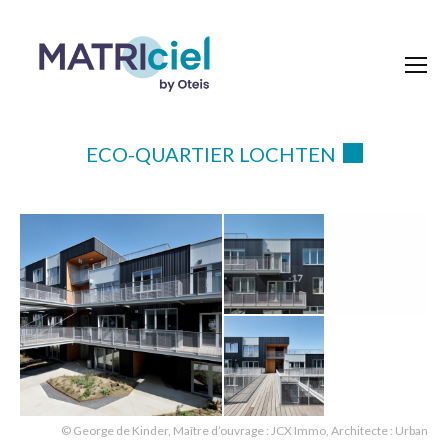
ECO-QUARTIER LOCHTEN
© George de Kinder, Maître d’ouvrage : JCX Immo, Architecte : Urban