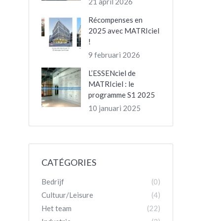
21 april 2026
Récompenses en
2025 avec MATRIciel
!
9 februari 2026
L’ESSENciel de
MATRIciel : le
programme S1 2025
10 januari 2025
CATÉGORIES
Bedrijf
(0)
Cultuur/Leisure
(4)
Het team
(22)