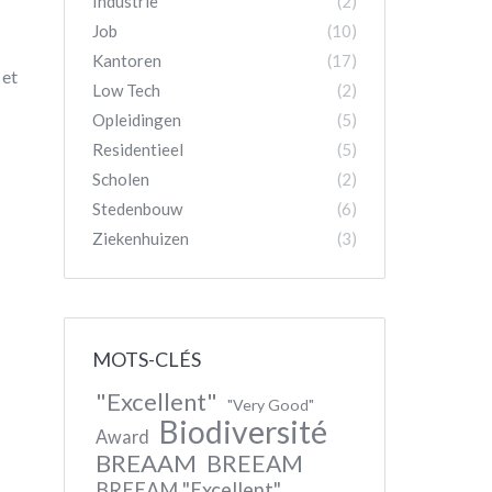
Industrie
(2)
Job
(10)
Kantoren
(17)
 et
Low Tech
(2)
Opleidingen
(5)
Residentieel
(5)
Scholen
(2)
Stedenbouw
(6)
Ziekenhuizen
(3)
MOTS-CLÉS
"Excellent"
"Very Good"
Biodiversité
Award
BREAAM
BREEAM
BREEAM "Excellent"