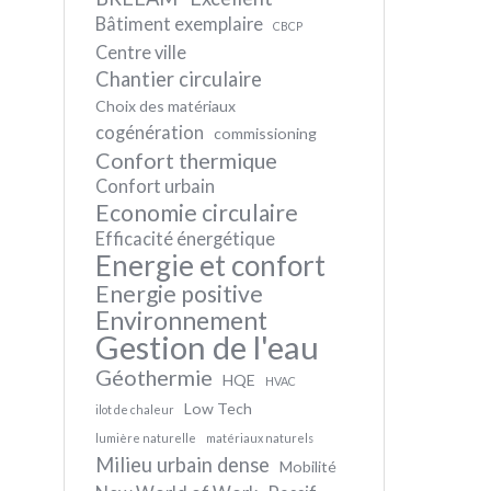
Bâtiment exemplaire
CBCP
Centre ville
Chantier circulaire
Choix des matériaux
cogénération
commissioning
Confort thermique
Confort urbain
Economie circulaire
Efficacité énergétique
Energie et confort
Energie positive
Environnement
Gestion de l'eau
Géothermie
HQE
HVAC
Low Tech
ilot de chaleur
lumière naturelle
matériaux naturels
Milieu urbain dense
Mobilité